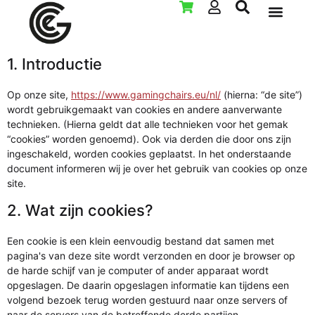
Dit cookiebeleid is voor het laatst geüpdatet op 2 januari 2026 en
LAN PARTY VER
is van toepassing op burgers en wettelijke permanente inwoners
van de Europese Economische Ruimte en Zwitserland.
1. Introductie
Op onze site,
https://www.gamingchairs.eu/nl/
(hierna: “de site”)
wordt gebruikgemaakt van cookies en andere aanverwante
technieken. (Hierna geldt dat alle technieken voor het gemak
“cookies” worden genoemd). Ook via derden die door ons zijn
ingeschakeld, worden cookies geplaatst. In het onderstaande
document informeren wij je over het gebruik van cookies op onze
site.
2. Wat zijn cookies?
Een cookie is een klein eenvoudig bestand dat samen met
pagina's van deze site wordt verzonden en door je browser op
de harde schijf van je computer of ander apparaat wordt
opgeslagen. De daarin opgeslagen informatie kan tijdens een
volgend bezoek terug worden gestuurd naar onze servers of
naar de servers van de betreffende derde partijen.