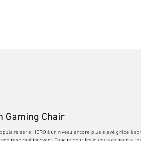
n Gaming Chair
populaire série HERO à un niveau encore plus élevé grâce à 
ge respirant innovant. Conçue pour les joueurs exigeants, les