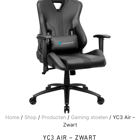
Home
/
Shop
/
Producten
/
Gaming stoelen
/ YC3 Air –
Zwart
YC3 AIR – ZWART