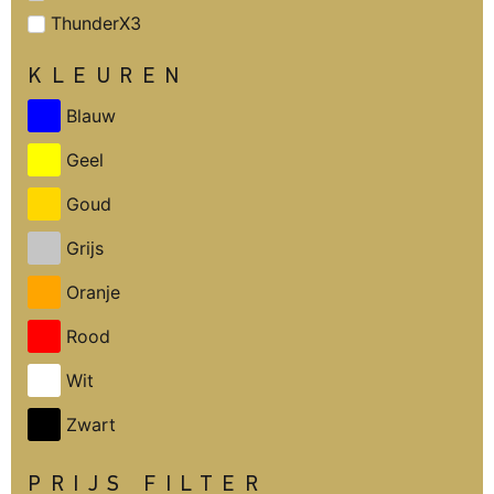
ThunderX3
KLEUREN
Blauw
Geel
Goud
Grijs
Oranje
Rood
Wit
Zwart
PRIJS FILTER