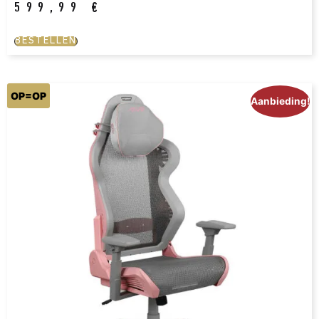
599,99
€
BESTELLEN
OP=OP
Aanbieding!