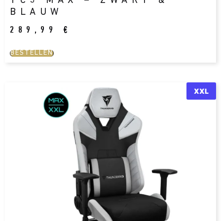
TC5 MAX – ZWART &
BLAUW
289,99
€
BESTELLEN
XXL