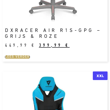
DXRACER AIR R1S-GPG –
GRIJS & ROZE
449,99
€
399,99
€
LEES VERDER
XXL