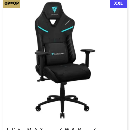
OP=OP
XXL