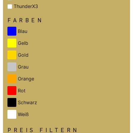
ThunderX3
FARBEN
Blau
Gelb
Gold
Grau
Orange
Rot
Schwarz
Weiß
PREIS FILTERN