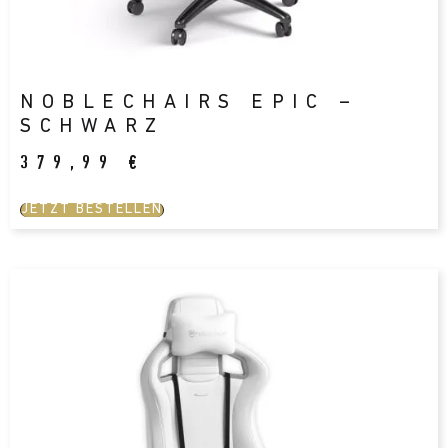
NOBLECHAIRS EPIC –
SCHWARZ
379,99
€
JETZT BESTELLEN