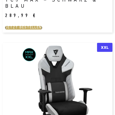
TC5 MAX – SCHWARZ &
BLAU
289,99
€
JETZT BESTELLEN
XXL